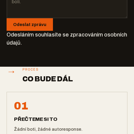
Odeslat zprávu
Odesláním souhlasíte se
zpracováním osobních
údajů
.
→
PROCES
CO BUDE DÁL
01
PŘEČTEME SI TO
Žádní boti, žádné autoresponse.