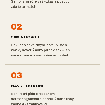
Senior si přečte váš vzkaz a posoudí,
zda je tu match.
02
30MIN HOVOR
Pokud to dává smysl, domluvíme si
krátký hovor. Žádný pitch deck – jen
vaše situace a náš upřímný pohled.
03
NÁVRH DO 5 DNÍ
Konkrétní plán s rozsahem,
harmonogramem a cenou. Žádné kecy,
žádné 47stránkové PDF.