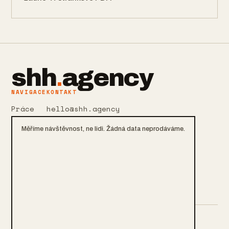
shh
.
agency
NAVIGACE
KONTAKT
Práce
hello@shh.agency
Služby
+420 601 106 105
Měříme návštěvnost, ne lidi. Žádná data neprodáváme.
O nás
Praha, CZ
Kontakt
Soukromí a cookies
Blog
Nastavení cookies
MÉNĚ ŠUMU. VÍC OBRATU. OD ROKU 2013.