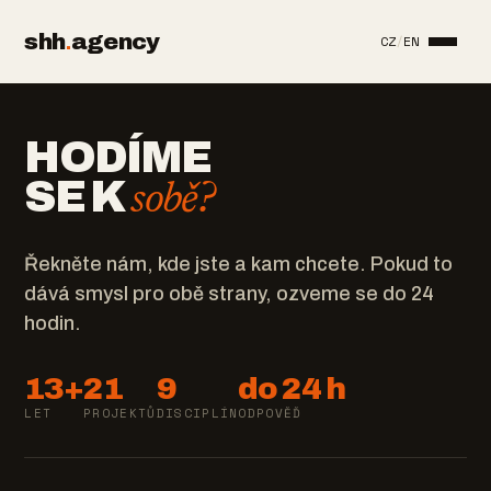
shh
.
agency
CZ
/
EN
HODÍME
SE K
sobě?
Řekněte nám, kde jste a kam chcete. Pokud to
dává smysl pro obě strany, ozveme se do 24
hodin.
13+
21
9
do 24 h
LET
PROJEKTŮ
DISCIPLÍN
ODPOVĚĎ