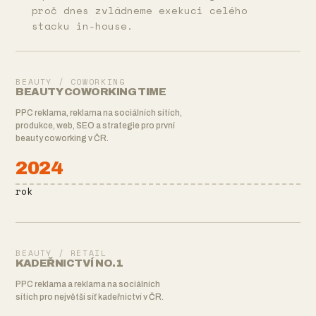
proč dnes zvládneme exekuci celého
stacku in-house.
BEAUTY / COWORKING
BEAUTY COWORKING TIME
PPC reklama, reklama na sociálních sítích,
produkce, web, SEO a strategie pro první
beauty coworking v ČR.
2024
rok
BEAUTY / RETAIL
KADEŘNICTVÍ NO.1
PPC reklama a reklama na sociálních
sítích pro největší síť kadeřnictví v ČR.