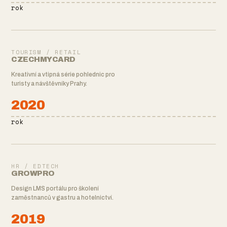
rok
TOURISM / RETAIL
CZECHMYCARD
Kreativní a vtipná série pohlednic pro
turisty a návštěvníky Prahy.
2020
rok
HR / EDTECH
GROWPRO
Design LMS portálu pro školení
zaměstnanců v gastru a hotelnictví.
2019