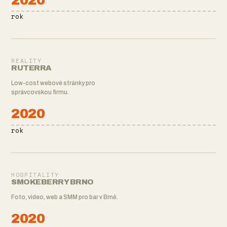
rok
REALITY
RUTERRA
Low-cost webové stránky pro
správcovskou firmu.
2020
rok
HOSPITALITY
SMOKEBERRY BRNO
Foto, video, web a SMM pro bar v Brně.
2020