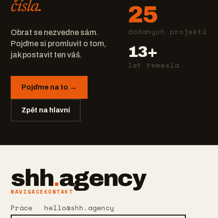
čísla.
25
dodaných projektů
Obrat se nezvedne sám.
Pojďme si promluvit o tom,
13+
jak postavit ten váš.
let řemesla
Pojďme na to →
Zpět na hlavní
shh
.
agency
NAVIGACE
KONTAKT
Práce
hello@shh.agency