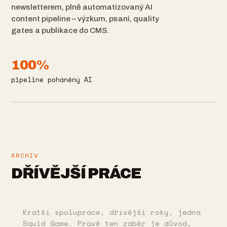
newsletterem, plně automatizovaný AI
content pipeline – výzkum, psaní, quality
gates a publikace do CMS.
100%
pipeline poháněný AI
ARCHIV
DŘÍVĚJŠÍ PRÁCE
Kratší spolupráce, dřívější roky, jedna
Squid Game. Právě ten záběr je důvod,