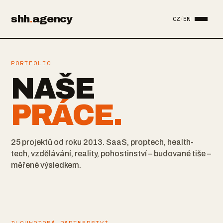
shh
.
agency
CZ
/
EN
PORTFOLIO
NAŠE
PRÁCE.
25 projektů od roku 2013. SaaS, proptech, health-
tech, vzdělávání, reality, pohostinství – budované tiše –
měřené výsledkem.
DLOUHODOBÁ PARTNERSTVÍ