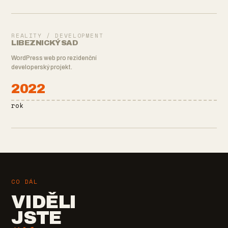
REALITY / DEVELOPMENT
LIBEZNICKÝ SAD
WordPress web pro rezidenční
developerský projekt.
2022
rok
CO DÁL
VIDĚLI
JSTE