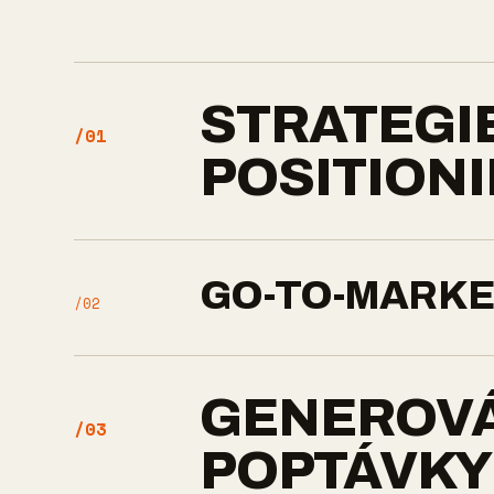
STRATEGI
/01
POSITION
GO-TO-MARK
/02
GENEROV
/03
POPTÁVKY