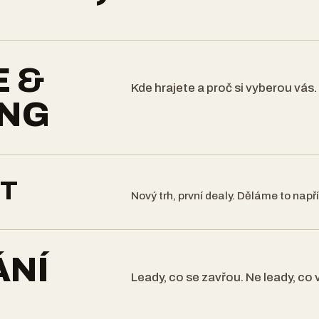
E &
Kde hrajete a proč si vyberou vás.
ING
ET
Nový trh, první dealy. Děláme to napří
ÁNÍ
Leady, co se zavřou. Ne leady, co 