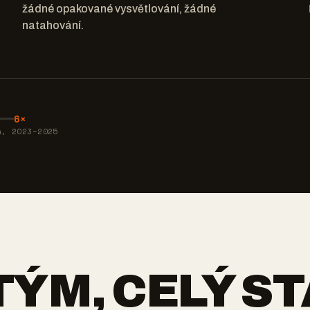
žádné opakované vysvětlování, žádné
natahování.
6×
h, 2023–2025
TÝM, CELÝ S