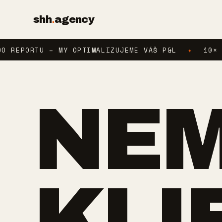
shh
.
agency
RTU – MY OPTIMALIZUJEME VÁŠ P&L
✦
10× PIPELIN
NE
KLI