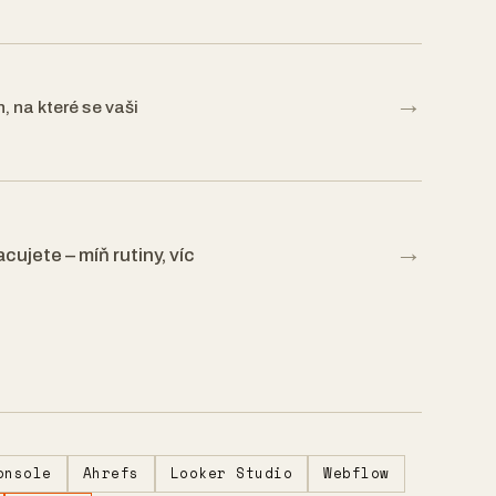
→
, na které se vaši
→
cujete – míň rutiny, víc
onsole
Ahrefs
Looker Studio
Webflow