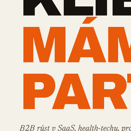
MÁ
PAR
B2B růst v SaaS, health-techu, pr