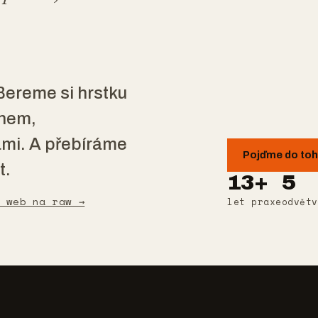
ereme si hrstku
chem,
ami. A přebíráme
Pojďme do to
t.
13+
5
 web na raw →
let praxe
odvětv