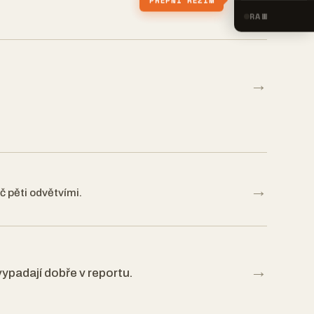
PŘEPNI REŽIM
RAW
→
→
č pěti odvětvími.
→
vypadají dobře v reportu.