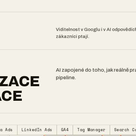
Viditelnost v Googlu i v AI odpovědích
zákazníci ptají.
AI zapojené do toho, jak reálně pra
ZACE
pipeline.
ACE
ta Ads
LinkedIn Ads
GA4
Tag Manager
Search C