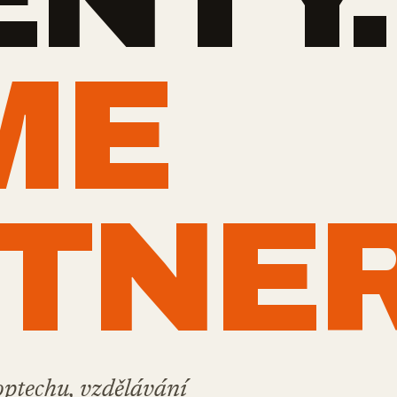
ME
TNER
optechu, vzdělávání