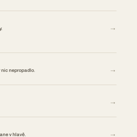
→
y.
→
 nic nepropadlo.
→
→
ane v hlavě.