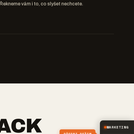
Řekneme vám i to, co slyšet nechcete.
TACK
MARKETING