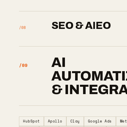
SEO & AIEO
/08
AI
/09
AUTOMATI
& INTEGR
HubSpot
Apollo
Clay
Google Ads
Me