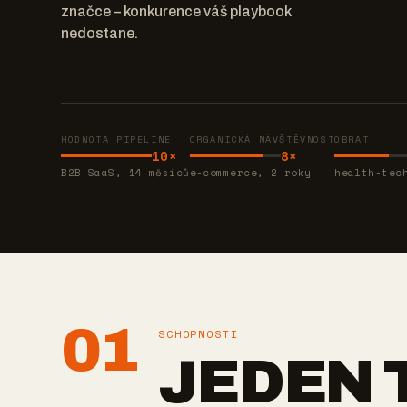
značce – konkurence váš playbook
nedostane.
HODNOTA PIPELINE
ORGANICKÁ NÁVŠTĚVNOST
OBRAT
10×
8×
B2B SaaS, 14 měsíců
e-commerce, 2 roky
health-tec
01
SCHOPNOSTI
JEDEN 