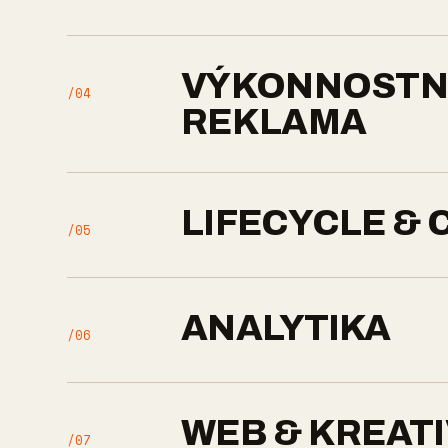
VÝKONNOSTN
/04
REKLAMA
LIFECYCLE & 
/05
ANALYTIKA
/06
WEB & KREAT
/07