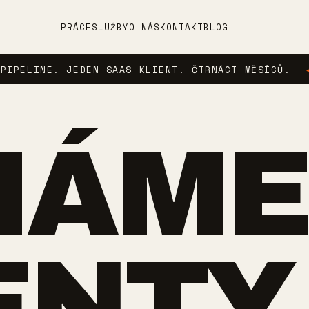
PRÁCE
SLUŽBY
O NÁS
KONTAKT
BLOG
E. JEDEN SAAS KLIENT. ČTRNÁCT MĚSÍCŮ.
✦
AGEN
MÁME
ENTY.