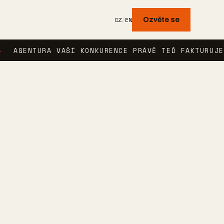
CZ
/
EN
Ozvěte se
TURA VAŠÍ KONKURENCE PRÁVĚ TEĎ FAKTURUJE SCHŮZK