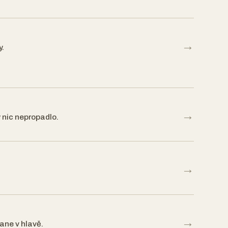
→
y.
→
 nic nepropadlo.
→
→
ane v hlavě.