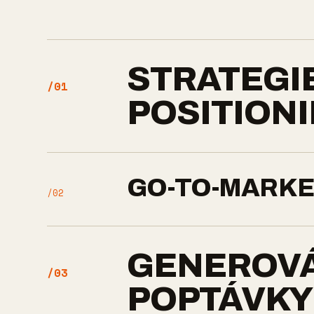
STRATEGI
/01
POSITION
GO-TO-MARK
/02
GENEROV
/03
POPTÁVKY