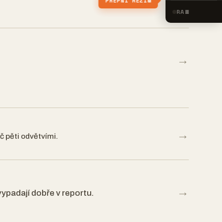
PŘEPNI REŽIM
RAW
→
→
č pěti odvětvími.
→
vypadají dobře v reportu.