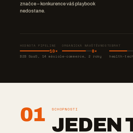
značce – konkurence váš playbook
nedostane.
HODNOTA PIPELINE
ORGANICKÁ NÁVŠTĚVNOST
OBRAT
10×
8×
B2B SaaS, 14 měsíců
e-commerce, 2 roky
health-tec
01
SCHOPNOSTI
JEDEN 