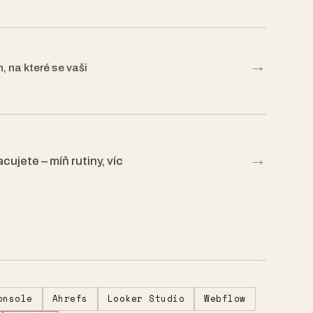
→
, na které se vaši
→
cujete – míň rutiny, víc
onsole
Ahrefs
Looker Studio
Webflow