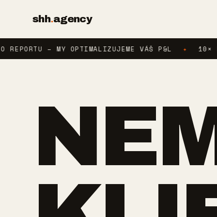
shh
.
agency
RTU – MY OPTIMALIZUJEME VÁŠ P&L
✦
10× PIPELIN
NE
KLI