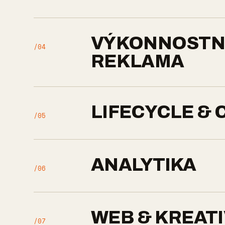
VÝKONNOSTN
/04
REKLAMA
LIFECYCLE & 
/05
ANALYTIKA
/06
WEB & KREAT
/07