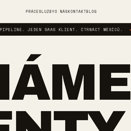
PRÁCE
SLUŽBY
O NÁS
KONTAKT
BLOG
E. JEDEN SAAS KLIENT. ČTRNÁCT MĚSÍCŮ.
✦
AGEN
MÁME
ENTY.