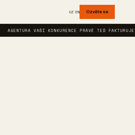
CZ
/
EN
Ozvěte se
TURA VAŠÍ KONKURENCE PRÁVĚ TEĎ FAKTURUJE SCHŮZK