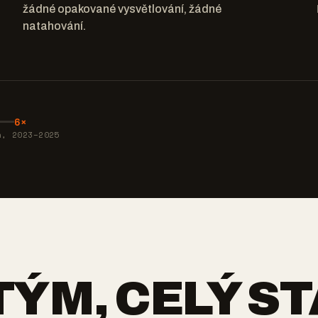
žádné opakované vysvětlování, žádné
natahování.
6×
h, 2023–2025
TÝM, CELÝ S