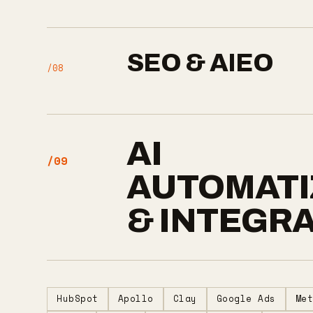
SEO & AIEO
/08
AI
/09
AUTOMATI
& INTEGR
HubSpot
Apollo
Clay
Google Ads
Me