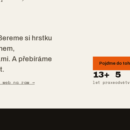
ereme si hrstku
chem,
ami. A přebíráme
Pojďme do to
t.
13+
5
 web na raw →
let praxe
odvětv