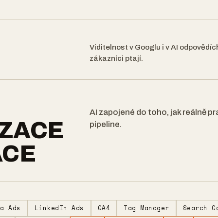
Viditelnost v Googlu i v AI odpovědích
zákazníci ptají.
AI zapojené do toho, jak reálně pra
ZACE
pipeline.
ACE
ta Ads
LinkedIn Ads
GA4
Tag Manager
Search C