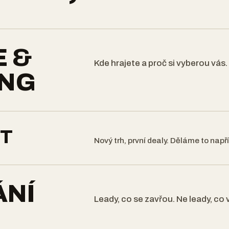
E &
Kde hrajete a proč si vyberou vás.
ING
ET
Nový trh, první dealy. Děláme to napří
ÁNÍ
Leady, co se zavřou. Ne leady, co 