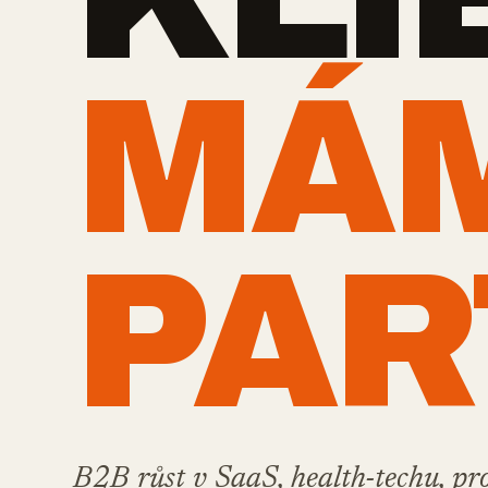
MÁ
PAR
B2B růst v SaaS, health-techu, pr