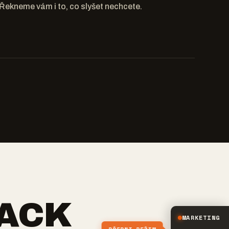
Řekneme vám i to, co slyšet nechcete.
TACK
MARKETING