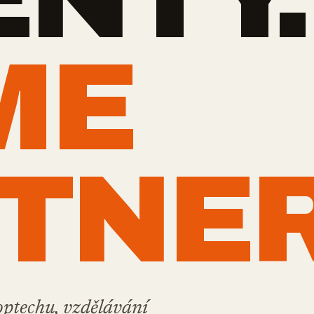
ME
TNER
optechu, vzdělávání