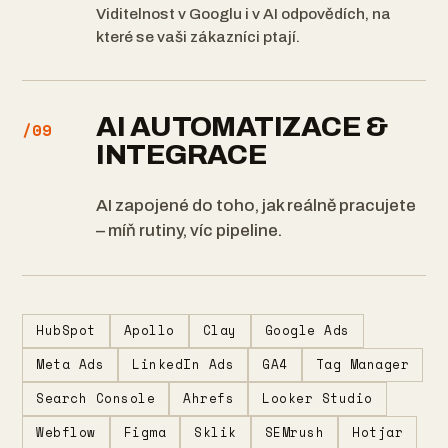
Viditelnost v Googlu i v AI odpovědích, na
které se vaši zákazníci ptají.
AI AUTOMATIZACE &
/09
INTEGRACE
AI zapojené do toho, jak reálně pracujete
– míň rutiny, víc pipeline.
HubSpot
Apollo
Clay
Google Ads
Meta Ads
LinkedIn Ads
GA4
Tag Manager
Search Console
Ahrefs
Looker Studio
Webflow
Figma
Sklik
SEMrush
Hotjar