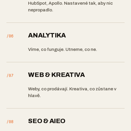
HubSpot, Apollo. Nastavené tak, aby nic
nepropadlo.
ANALYTIKA
/06
Víme, co funguje. Utneme, co ne.
WEB & KREATIVA
/07
Weby, co prodávají. Kreativa, co zůstane v
hlavě.
SEO & AIEO
/08