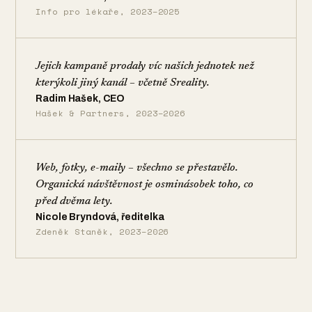
Info pro lékaře, 2023–2025
Jejich kampaně prodaly víc našich jednotek než
kterýkoli jiný kanál – včetně Sreality.
Radim Hašek, CEO
Hašek & Partners, 2023–2026
Web, fotky, e-maily – všechno se přestavělo.
Organická návštěvnost je osminásobek toho, co
před dvěma lety.
Nicole Bryndová, ředitelka
Zdeněk Staněk, 2023–2026