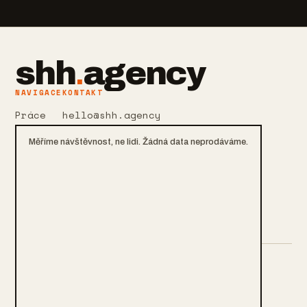
shh
.
agency
NAVIGACE
KONTAKT
Práce
hello@shh.agency
Služby
+420 601 106 105
Měříme návštěvnost, ne lidi. Žádná data neprodáváme.
O nás
Praha, CZ
Kontakt
Soukromí a cookies
Blog
Nastavení cookies
MÉNĚ ŠUMU. VÍC OBRATU. OD ROKU 2013.