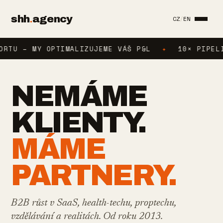
shh
.
agency
CZ
/
EN
 – MY OPTIMALIZUJEME VÁŠ P&L
✦
10× PIPELINE. 
NEMÁME
KLIENTY.
MÁME
PARTNERY.
B2B růst v SaaS, health-techu, proptechu,
vzdělávání a realitách.
Od roku 2013.