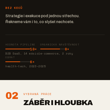
BEZ KECŮ
Strategie i exekuce pod jednou střechou.
Řekneme vám i to, co slyšet nechcete.
HODNOTA PIPELINE
ORGANICKÁ NÁVŠTĚVNOST
10×
8×
B2B SaaS, 14 měsíců
e-commerce, 2 roky
OBRAT
6×
health-tech, 2023–2025
02
VYBRANÁ PRÁCE
ZÁBĚR I HLOUBKA