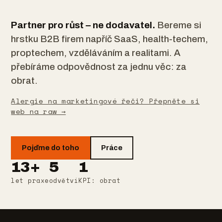
Partner pro růst – ne dodavatel.
Bereme si
hrstku B2B firem napříč SaaS, health-techem,
proptechem, vzděláváním a realitami. A
přebíráme odpovědnost za jednu věc: za
obrat.
Alergie na marketingové řeči? Přepněte si
web na raw →
Pojďme do toho
Práce
13+
5
1
let praxe
odvětví
KPI: obrat