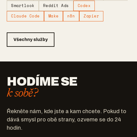
Smartlook
Reddit Ads
Codex
Claude Code
Make
n8n
Zapier
Všechny služby
HODÍME SE
k sobě?
Řekněte nám, kde jste a kam chcete. Pokud to
dává smysl pro obě strany, ozveme se do 24
hodin.