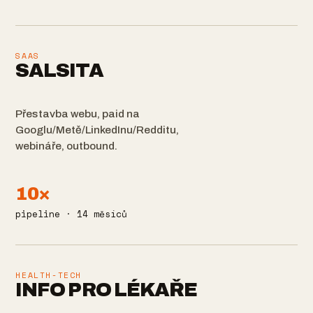
SAAS
SALSITA
Přestavba webu, paid na
Googlu/Metě/LinkedInu/Redditu,
webináře, outbound.
10×
pipeline · 14 měsíců
HEALTH-TECH
INFO PRO LÉKAŘE